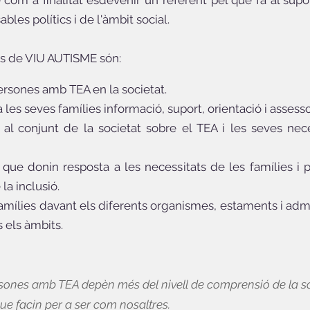
 com a finalitat esdevenir un referent pel que fa al suport
les polítics i de l'àmbit social.
tats de VIU AUTISME són:
persones amb TEA en la societat.
a les seves famílies informació, suport, orientació i asses
r al conjunt de la societat sobre el TEA i les seves nec
s que donin resposta a les necessitats de les famílies i
la inclusió.
famílies davant els diferents organismes, estaments i admin
 els àmbits.
ersones amb TEA depèn més del nivell de comprensió de la so
ue facin per a ser com nosaltres.