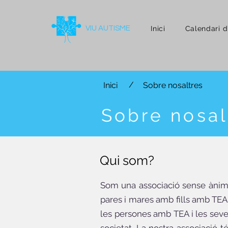
VIU AUTISME
Inici
Calendari d'
/
Inici
Sobre nosaltres
Sobre nosal
Qui som?
Som una associació sense ànim d
pares i mares amb fills amb TEA 
les persones amb TEA i les seves 