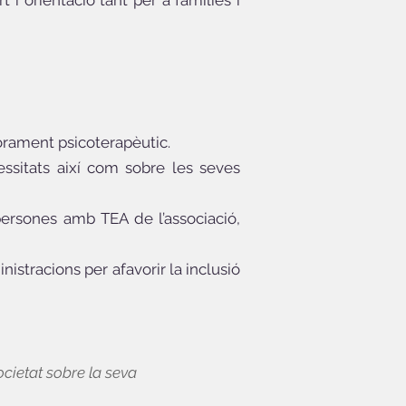
 i orientació tant per a famílies i
sorament psicoterapèutic.
essitats així com sobre les seves
 persones amb TEA de l’associació,
istracions per afavorir la inclusió
cietat sobre la seva