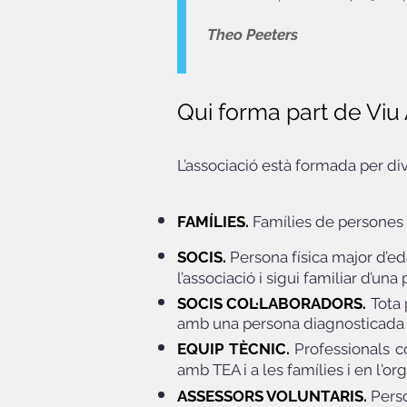
Theo Peeters
Qui forma part de Viu
L’associació està formada per di
FAMÍLIES.
Famílies de persones
SOCIS.
Persona física major d’eda
l’associació i sigui familiar d’u
SOCIS COL·LABORADORS.
Tota 
amb una persona diagnosticada
EQUIP TÈCNIC.
Professionals c
amb TEA i a les famílies i en l'or
ASSESSORS VOLUNTARIS.
Perso