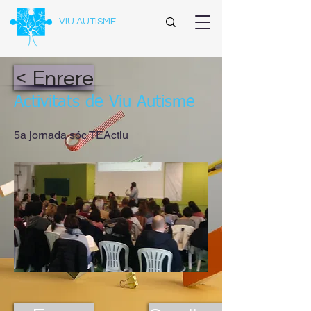
VIU AUTISME
< Enrere
Activitats de Viu Autisme
5a jornada sóc TEActiu