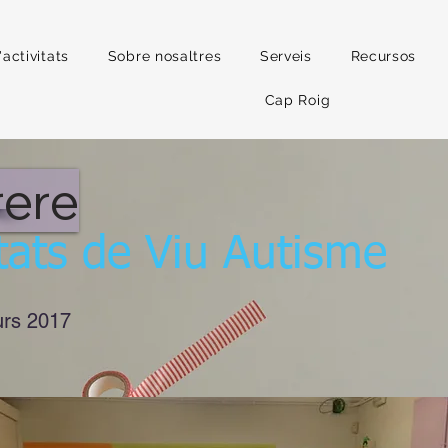
activitats
Sobre nosaltres
Serveis
Recursos
Cap Roig
rere
itats de Viu Autisme
urs 2017