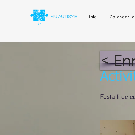
VIU AUTISME
Inici
Calendari d'
< En
Activ
Festa fi de c