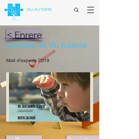
VIU AUTISME
< Enrere
Activitats de Viu Autisme
Mati d'experts 2019