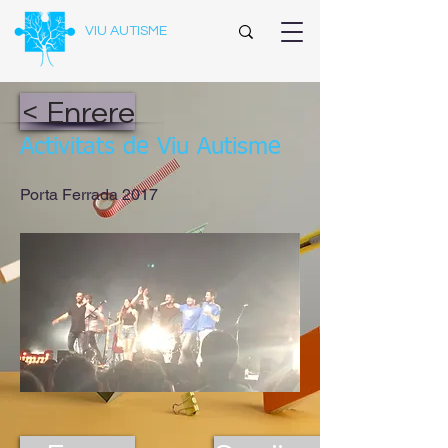
VIU AUTISME
< Enrere
Activitats de Viu Autisme
Porta Ferrada 2017