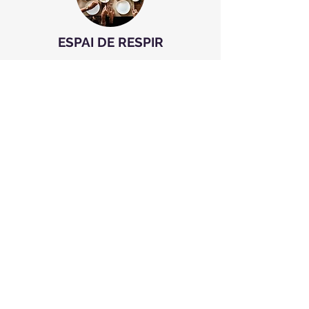
ESPAI DE RESPIR
Posem en pràctica activitats quotidianes amb
els joves de l'associació, per a la promoció de
laseva autonomia personal. L’activitat es
realitzaamb grups reduïts, treballant així les
habilitatssocials. Activitat realitzada els
dissabtes.
TEAOCUPA
L’objectiu general de TEAocupa és promoure
habilitats i aptituds que en un futur poden
ajudar a persones amb TEA a iniciar-se en el