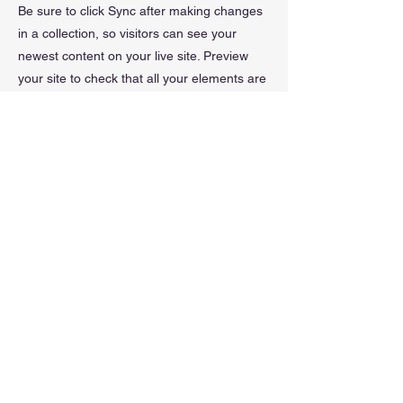
Be sure to click Sync after making changes
in a collection, so visitors can see your
newest content on your live site. Preview
your site to check that all your elements are
displaying content from the right collection
fields.
< Enrere
Següent>
Adreça
Sobre nosaltres
Carrer del Castell 13,
Associació sense ànim de
Castell d'Aro (17249). Girona
lucre amb la finalitat de
Spain
promoure la inclusió de
694 40 84 60
les persones amb TEA i
viuautisme@viuautisme.com
les seves famílies per tal
de garantir la seva
Informació d'interès
igualtat de drets i
Avís legal
oportunitats en tots els
Participa amb nosaltres
àmbits de la societat.
Serveis
Els àmbits d'actuació són:
Atenció a famílies